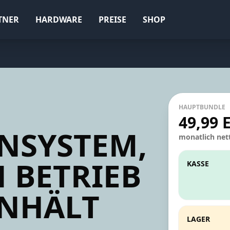
TNER
HARDWARE
PREISE
SHOP
HAUPTBUNDLE
49,99 
ENSYSTEM,
monatlich net
 BETRIEB
KASSE
NHÄLT
LAGER