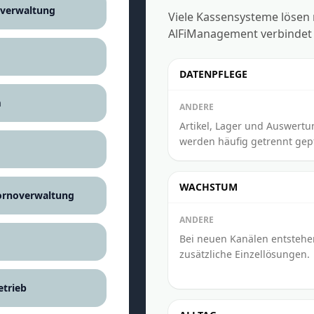
nverwaltung
Viele Kassensysteme lösen
AlFiManagement verbindet d
DATENPFLEGE
m
ANDERE
Artikel, Lager und Auswertu
werden häufig getrennt gepf
WACHSTUM
tornoverwaltung
ANDERE
Bei neuen Kanälen entstehe
zusätzliche Einzellösungen.
etrieb