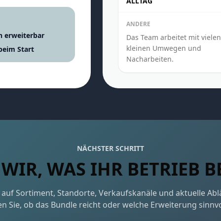
ALLTAG
ANDERE
h erweiterbar
Das Team arbeitet mit vielen
kleinen Umwegen und
beim Start
Nacharbeiten.
NÄCHSTER SCHRITT
WIR, WAS IHR BETRIEB 
auf Sortiment, Standorte, Verkaufskanäle und aktuelle Ab
n Sie, ob das Bundle reicht oder welche Erweiterung sinnvol