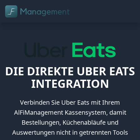
FUNKTIONEN
PARTNER
HARDWARE
DIE DIREKTE UBER EATS
INTEGRATION
PREISE
SHOP
Verbinden Sie Uber Eats mit Ihrem
AlFiManagement Kassensystem, damit
Jetzt testen
Bestellungen, Küchenabläufe und
Anmelden
Auswertungen nicht in getrennten Tools