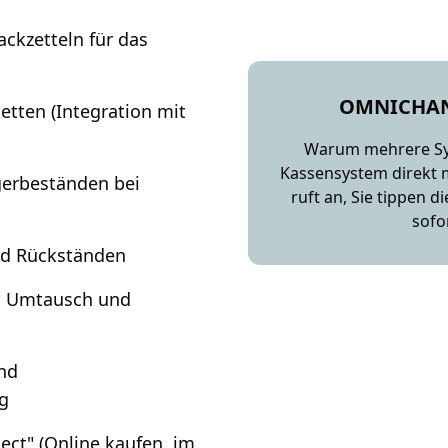
ackzetteln für das
OMNICHAN
etten (Integration mit
Warum mehrere Sys
Kassensystem direkt m
gerbeständen bei
ruft an, Sie tippen d
sofo
nd Rückständen
, Umtausch und
und
g
lect" (Online kaufen, im