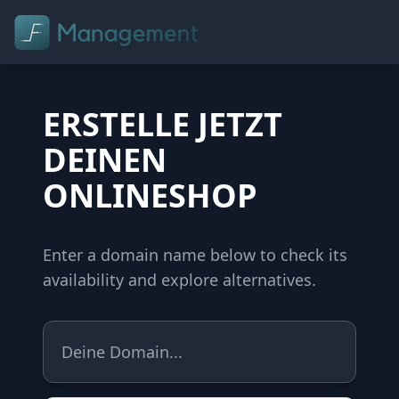
FUNKTIONEN
ERSTELLE JETZT
PARTNER
DEINEN
ONLINESHOP
HARDWARE
PREISE
Enter a domain name below to check its
SHOP
availability and explore alternatives.
Jetzt testen
Anmelden